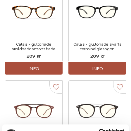
Calais - gultonade
Calais - gultonade svarta
sköldpaddsmönstrade
terminalglasögon
terminalglasögon
289
kr
289
kr
INFO
INFO
Lägg till i favoriter
Lägg t