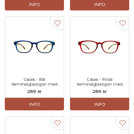
INFO
INFO
Lägg till i favoriter
Lägg t
Calais - Blå
Calais - Röda
terminalglasögon med
terminalglasögon med
sköldpaddsmönstrade
sköldpaddsmönstrade
289
kr
289
kr
skalmar
skalmar
INFO
INFO
Lägg till i favoriter
Lägg t