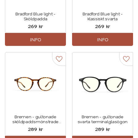
Bradford Blue light -
Bradford Blue light -
Sköldpadda
klassiskt svarta
269
kr
269
kr
INFO
INFO
Lägg till i favoriter
Lägg t
Bremen - gultonade
Bremen - gultonade
sköldpaddsmönstrade
svarta terminalglasögon
terminalglasögon
289
kr
289
kr