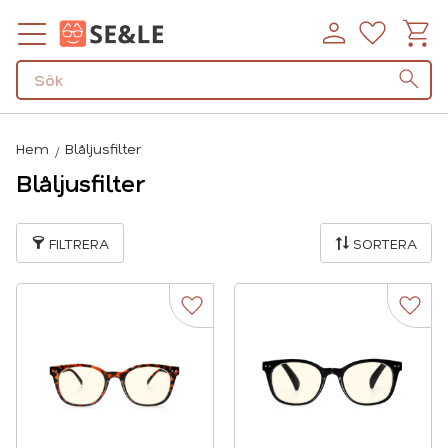
Kundv
Favorit
Meny
Hem
Blåljusfilter
Blåljusfilter
FILTRERA
SORTERA
Lägg till i favoriter
Lägg t