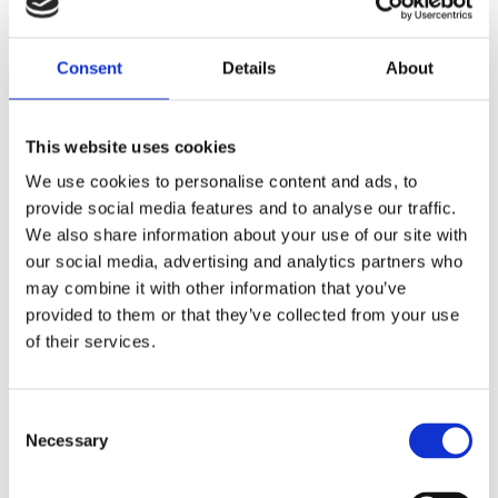
Dayton- gultonade bruna
Dayton- gultonade svarta
terminalglasögon
terminalglasögon
Consent
Details
About
289
kr
289
kr
INFO
INFO
This website uses cookies
We use cookies to personalise content and ads, to
provide social media features and to analyse our traffic.
Lägg till i favoriter
Lägg t
We also share information about your use of our site with
our social media, advertising and analytics partners who
may combine it with other information that you’ve
provided to them or that they’ve collected from your use
of their services.
TR90 Blå rund modell -
TR90 Klar rund modell -
C
Blåljusfilter
Blåljusfilter
Necessary
o
239
kr
239
kr
n