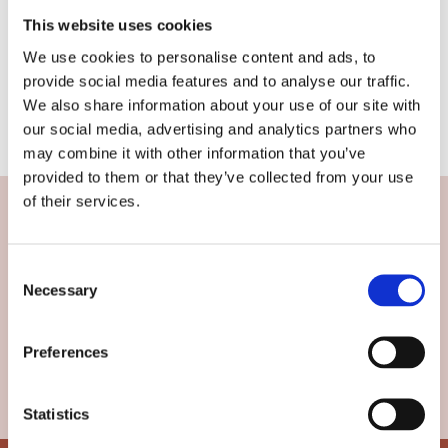
This website uses cookies
Linsmåtten anger linsens storlek exklusive båge.
We use cookies to personalise content and ads, to
provide social media features and to analyse our traffic.
Totalbredd anger bredden från skalm till skalm.
We also share information about your use of our site with
Skalmlängd anger skalmens totala längd.
our social media, advertising and analytics partners who
may combine it with other information that you’ve
provided to them or that they’ve collected from your use
of their services.
Nyhetsbrev
C
Necessary
o
PRENUMERERA
n
s
Preferences
Dina personuppgifter behandlas i enlighet med vår
e
integritetspolicy
.
n
t
Statistics
S