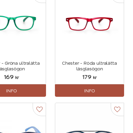
 - Gröna ultralätta
Chester - Röda ultralätta
läsglasögon
läsglasögon
169
179
kr
kr
INFO
INFO
r
Lägg till i favoriter
Lägg til