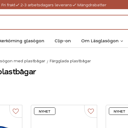
Fri frakt
2-3 arbetsdagars leverans
Mängdrabatter
kerkörning glasögon
Clip-on
Om Läsglasögon
asögon med plastbågar
Färgglada plastbågar
plastbågar
NYHET
NYHET
Lägg till i favoriter
Lägg till i favorite