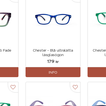
ti Fade
Chester - Blå ultralätta
Chester
läsglasögon
179
kr
INFO
Lägg till i favoriter
Lägg till i favorite