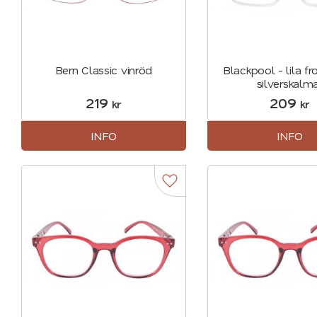
Bern Classic vinröd
Blackpool - lila f
silverskalm
219
209
kr
kr
INFO
INFO
Lägg till i favoriter