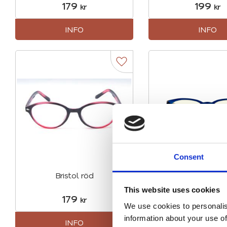
179
199
kr
kr
INFO
INFO
Lägg till i favoriter
Consent
Bristol röd
Calais - Bl
terminalglasög
This website uses cookies
sköldpaddsmöns
179
289
kr
kr
skalmar
We use cookies to personalis
information about your use of
INFO
INFO