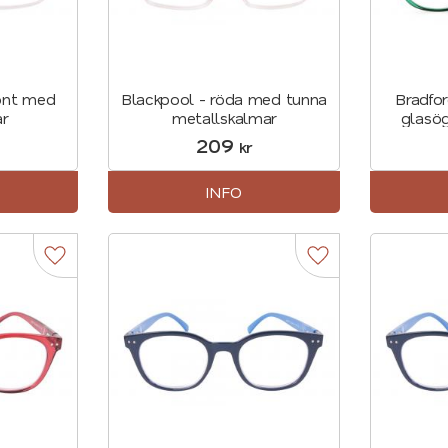
ront med
Blackpool - röda med tunna
Bradfor
ar
metallskalmar
glasög
209
kr
INFO
Lägg till i favoriter
Lägg till i favorite