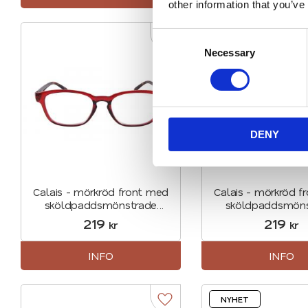
other information that you’ve
C
Lägg till i favoriter
Necessary
o
n
s
e
n
DENY
t
S
e
l
Calais - mörkröd front med
Calais - mörkröd f
e
sköldpaddsmönstrade
sköldpaddsmöns
skalmar
skalmar (minuss
c
219
219
kr
kr
t
i
INFO
INFO
o
n
NYHET
Lägg till i favoriter