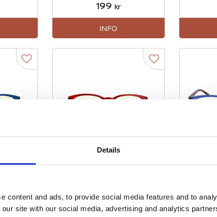
199
kr
INFO
Lägg till i favoriter
Lägg till i favorite
Details
å
Calais - Röda
Calai
on med
terminalglasögon med
sköl
trade
sköldpaddsmönstrade
289
kr
skalmar
e content and ads, to provide social media features and to analy
 our site with our social media, advertising and analytics partn
INFO