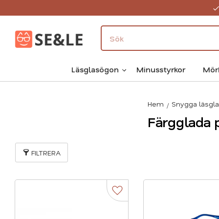
Läsglasögon
Minusstyrkor
Mör
Hem
Snygga läsgl
Färgglada 
FILTRERA
Lägg till i favoriter