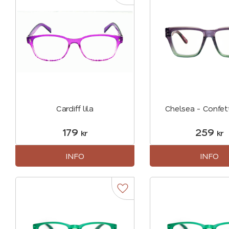
Cardiff lila
Chelsea - Confet
179
259
kr
kr
INFO
INFO
Lägg till i favoriter