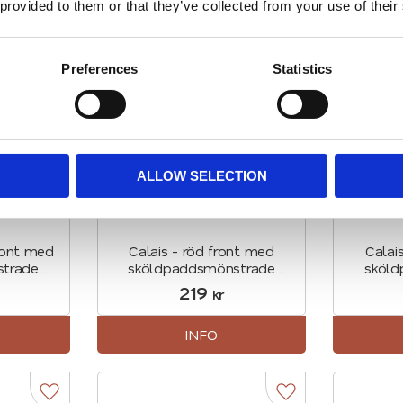
 provided to them or that they’ve collected from your use of their
Lägg till i favoriter
Lägg till i favorite
Preferences
Statistics
ALLOW SELECTION
ront med
Calais - röd front med
Calai
trade
sköldpaddsmönstrade
sköl
tyrka)
skalmar
skalm
219
kr
INFO
Lägg till i favoriter
Lägg till i favorite