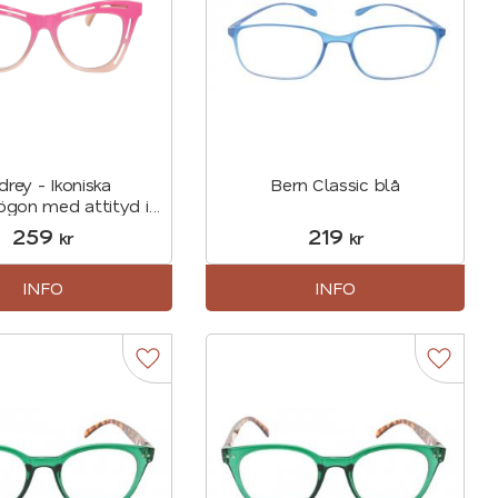
rey - Ikoniska
Bern Classic blå
ögon med attityd i
Rosa
259
219
kr
kr
INFO
INFO
r
Lägg till i favoriter
Lägg til