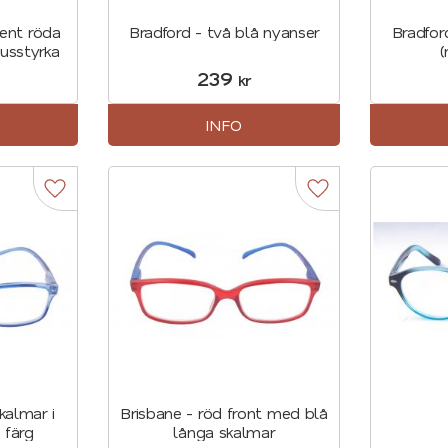
rent röda
Bradford - två blå nyanser
Bradfor
usstyrka
(
239
kr
INFO
Lägg till i favoriter
Lägg till i favorite
kalmar i
Brisbane - röd front med blå
 färg
långa skalmar