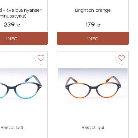
d - två blå nyanser
Brighton orange
minusstyrka)
239
179
kr
kr
INFO
INFO
r
Lägg till i favoriter
Lägg til
Bristol blå
Bristol gul