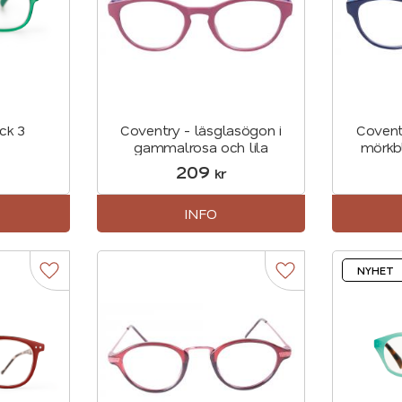
ck 3
Coventry - läsglasögon i
Covent
gammalrosa och lila
mörkbl
209
kr
INFO
NYHET
Lägg till i favoriter
Lägg till i favorite