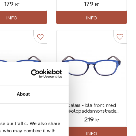
179
179
kr
kr
INFO
INFO
r
Lägg till i favoriter
Lägg til
About
s - blå front med
Calais - blå front med
dpaddsmönstrade
sköldpaddsmönstrade
skalmar
skalmar (minusstyrka)
219
219
kr
kr
se our traffic. We also share
ers who may combine it with
INFO
INFO