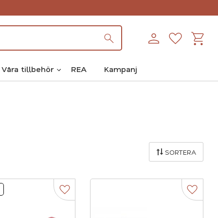
Kundva
Favoriter
Våra tillbehör
REA
Kampanj
SORTERA
r
Lägg till i favoriter
Lägg til