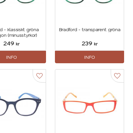
d - klassiskt gröna
Bradford - transparent gröna
on (minusstyrkor)
249
239
kr
kr
INFO
INFO
r
Lägg till i favoriter
Lägg til