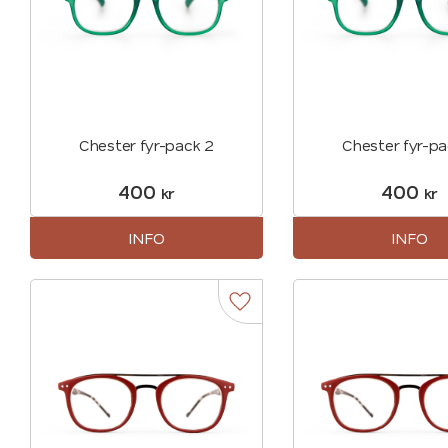
Chester fyr-pack 2
Chester fyr-pa
400
400
kr
kr
INFO
INFO
Lägg till i favoriter