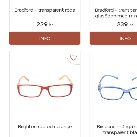
Bradford - transparent röda
Bradford - transpa
glasögon med min
229
239
kr
kr
INFO
INFO
Lägg till i favoriter
Brighton röd och orange
Brisbane - långa s
transparent blå