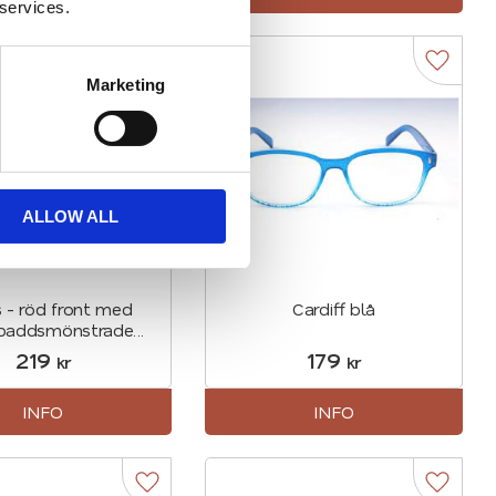
 services.
r
Lägg till i favoriter
Lägg til
Marketing
ALLOW ALL
s - röd front med
Cardiff blå
dpaddsmönstrade
ar (minusstyrka)
219
179
kr
kr
INFO
INFO
r
Lägg till i favoriter
Lägg til