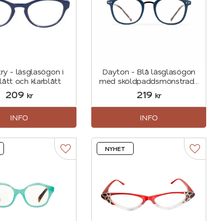
ry - läsglasögon i
Dayton - Blå läsglasögon
ått och klarblått
med sköldpaddsmönstrade
skalmar
209
219
kr
kr
INFO
INFO
NYHET
r
Lägg till i favoriter
Lägg til