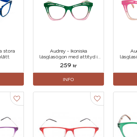
a stora
Audrey - Ikoniska
Aud
blått
läsglasögon med attityd i
läsglas
Grönt
259
kr
INFO
Lägg till i favoriter
Lägg till i favorite