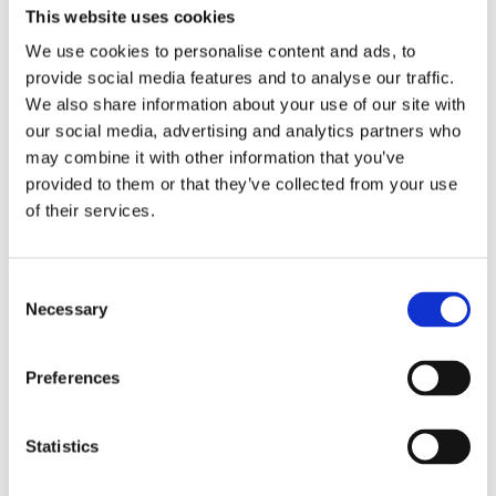
putsduk.
This website uses cookies
We use cookies to personalise content and ads, to
OBS! Dessa glasögon är ganska små (totalbredden
provide social media features and to analyse our traffic.
är 125 mm).
We also share information about your use of our site with
our social media, advertising and analytics partners who
Storlek
Mått i mm
may combine it with other information that you’ve
Totalbredd
125
provided to them or that they’ve collected from your use
of their services.
Linsbred
43
Linshöjd
40
C
Skalmlängd
143
Necessary
o
Vikt
18 gram
n
s
Vikt inkl. fodral
27 gram
Preferences
e
n
Klicka här för att se hur vi mäter läsglasögonen....
t
Statistics
Se hela vårt utbud av
läsglasögon
.
S