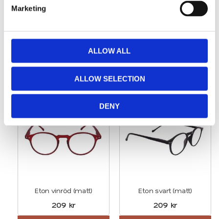
e
Marketing
Kontakta oss
l
e
Kontakta oss här
c
t
ALLOW ALL
i
o
Relaterade produkter
ALLOW SELECTION
n
DENY
Lägg till i favoriter
Lägg t
Eton vinröd (matt)
Eton svart (matt)
209
kr
209
kr