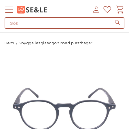
Kundv
Favorit
Meny
Hem
Snygga läsglasögon med plastbågar