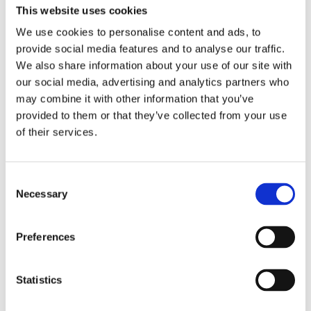
putsduk.
This website uses cookies
We use cookies to personalise content and ads, to
OBS! Dessa glasögon är ganska små (totalbredden
provide social media features and to analyse our traffic.
är 125 mm).
We also share information about your use of our site with
our social media, advertising and analytics partners who
Storlek
Mått i mm
may combine it with other information that you’ve
Totalbredd
125
provided to them or that they’ve collected from your use
of their services.
Linsbred
43
Linshöjd
40
C
Skalmlängd
143
Necessary
o
Vikt
18 gram
n
s
Vikt inkl. fodral
27 gram
Preferences
e
n
Klicka här för att se hur vi mäter läsglasögonen....
t
Statistics
Se hela vårt utbud av
läsglasögon
.
S