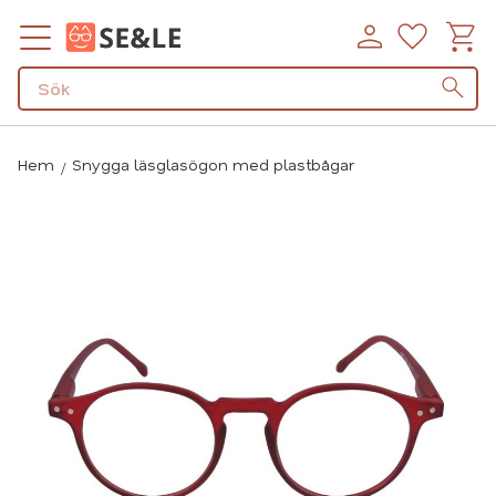
Kundv
Favorit
Meny
Hem
Snygga läsglasögon med plastbågar