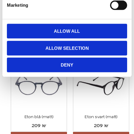
e
Marketing
Kontakta oss
l
e
Kontakta oss här
c
t
ALLOW ALL
i
o
Relaterade produkter
ALLOW SELECTION
n
DENY
Lägg till i favoriter
Lägg t
Eton blå (matt)
Eton svart (matt)
209
kr
209
kr