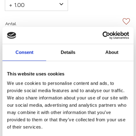
Antal
Lägg 
-
+
KÖP
Consent
Details
About
Fri frakt
2-3 arbetsdagars leverans
This website uses cookies
Mängdrabatter
We use cookies to personalise content and ads, to
provide social media features and to analyse our traffic.
We also share information about your use of our site with
Lagerstatus
8 st i lager
our social media, advertising and analytics partners who
Artikelnr
9210-brun
may combine it with other information that you’ve
provided to them or that they’ve collected from your use
of their services.
Attityd – Ikoniska glasögon för ikoniska kvinnor.