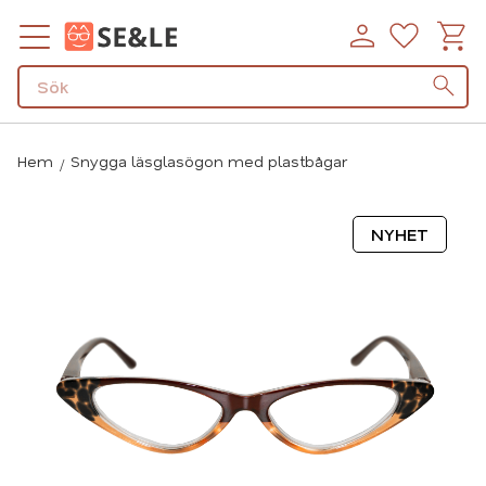
Kundv
Favorit
Meny
Hem
Snygga läsglasögon med plastbågar
NYHET