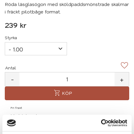
Röda läsglasögon med sköldpaddsmönstrade skalmar
i fräckt pilotbåge format.
239
kr
Styrka
Antal
Lägg 
-
+
KÖP
Fri frakt
2-3 arbetsdagars leverans
Mängdrabatter