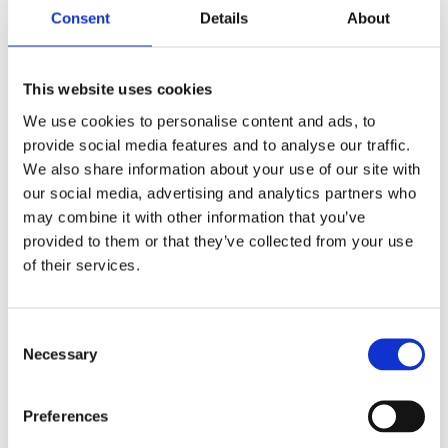
Consent
Details
About
Lagerstatus
14 st i lager
Artikelnr
6000-10-rod
This website uses cookies
We use cookies to personalise content and ads, to
Röda läsglasögon med sköldpaddsmönstrade
provide social media features and to analyse our traffic.
skalmar. Kommer i nytänkt pilotbåge modell.
We also share information about your use of our site with
(Minusstyrkor)
our social media, advertising and analytics partners who
may combine it with other information that you’ve
Dayton levereras med mjukt brunt fodral och en
provided to them or that they’ve collected from your use
putsduk.
of their services.
Storlek
Mått i mm
Totalbredd
135
C
Necessary
o
Linsbred
45
n
Linshöjd
40
s
Preferences
e
Skalmlängd
145