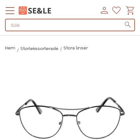
Kundv
Favorit
Meny
Hem
Stora linser
Storlekssorterade