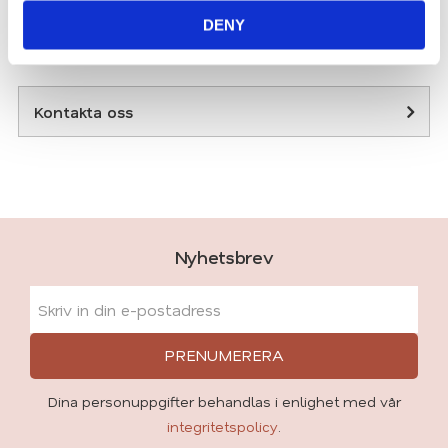
Klicka här för att se hur vi mäter läsglasögonen....
DENY
Se hela vårt utbud av
läsglasögon
.
Kontakta oss
Nyhetsbrev
PRENUMERERA
Dina personuppgifter behandlas i enlighet med vår
integritetspolicy
.