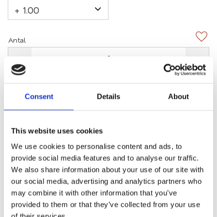
Antal
Lägg 
-
+
KÖP
Consent
Details
About
Fri frakt
2-3 arbetsdagars leverans
Mängdrabatter
This website uses cookies
We use cookies to personalise content and ads, to
provide social media features and to analyse our traffic.
Lagerstatus
24 st i lager
We also share information about your use of our site with
Artikelnr
7510-gra
our social media, advertising and analytics partners who
may combine it with other information that you’ve
provided to them or that they’ve collected from your use
Snygga mörkgrå läsglasögon.
of their services.