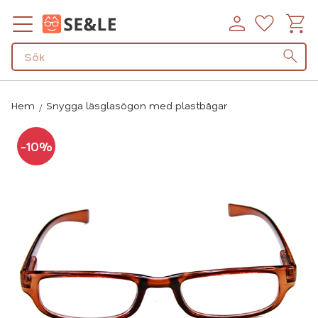
Kundv
Favorit
Meny
Hem
Snygga läsglasögon med plastbågar
10
%