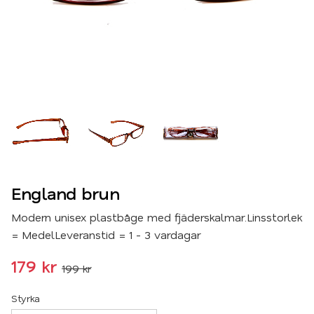
England brun
Modern unisex plastbåge med fjäderskalmar.Linsstorlek
= MedelLeveranstid = 1 - 3 vardagar
Nedsatt pris:
179
kr
199
kr
Ordinarie pris:
Styrka