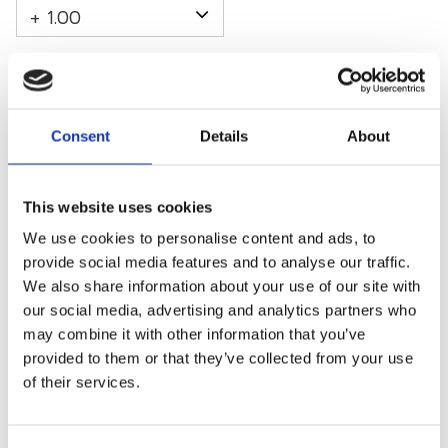
Antal
Lägg 
-
+
Consent
Details
About
KÖP
This website uses cookies
Fri frakt
We use cookies to personalise content and ads, to
2-3 arbetsdagars leverans
provide social media features and to analyse our traffic.
Mängdrabatter
We also share information about your use of our site with
our social media, advertising and analytics partners who
Lagerstatus
28 st i lager
may combine it with other information that you’ve
Artikelnr
1010-brun
provided to them or that they’ve collected from your use
of their services.
Levereras med halvgenomskinligt matchande fodral.