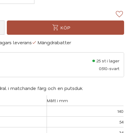
Lägg ti
KÖP
agars leverans
Mängdrabatter
25 st i lager
0510-svart
ral i matchande färg och en putsduk.
Mått i mm
140
54
34