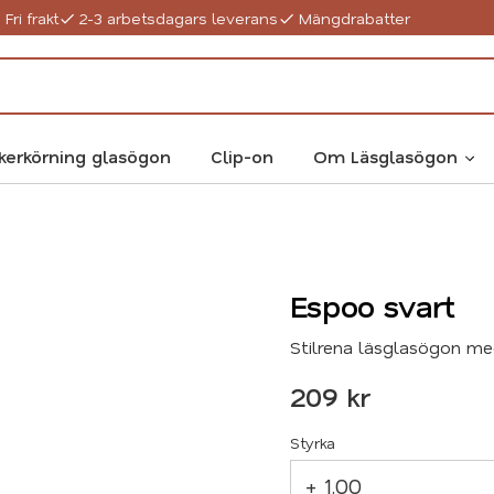
Fri frakt
2-3 arbetsdagars leverans
Mängdrabatter
kerkörning glasögon
Clip-on
Om Läsglasögon
Espoo svart
Stilrena läsglasögon med 
209
kr
Styrka