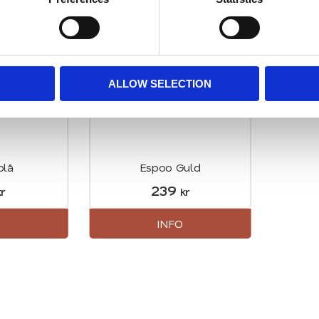
NYHET
Lägg till i favoriter
Lägg till i favori
ALLOW SELECTION
blå
Espoo Guld
239
r
kr
O
INFO