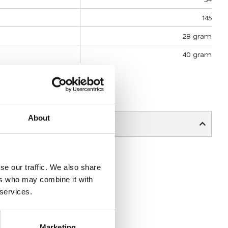
145
28 gram
40 gram
 vi mäter läsglasögonen....
äsglasögon
.
About
se our traffic. We also share
ers who may combine it with
 services.
Marketing