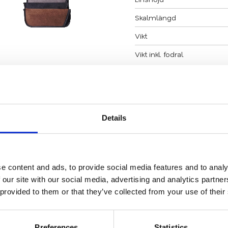
Skalmlängd
Vikt
Vikt inkl. fodral
Klicka här för att se hur
Se hela vårt utbud av
l
Details
Kontakta oss
Kontakta oss här
e content and ads, to provide social media features and to analy
 our site with our social media, advertising and analytics partn
 provided to them or that they’ve collected from your use of their
Relaterade produkter
Preferences
Statistics