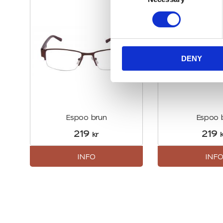
n
Lägg till i favoriter
s
e
n
DENY
t
S
e
l
e
Espoo brun
Espoo 
c
219
219
t
kr
k
i
o
INFO
INF
n