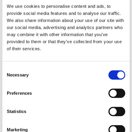
We use cookies to personalise content and ads, to
Estonia har fjäderskalmar och levereras med färgmachat
provide social media features and to analyse our traffic.
genomskinligt plastfodral och putsduk.
We also share information about your use of our site with
Storlek
Mått i mm
our social media, advertising and analytics partners who
may combine it with other information that you’ve
Totalbredd
136
provided to them or that they’ve collected from your use
Linsbred
50
of their services.
Linshöjd
28
C
Skalmlängd
140
Necessary
o
Vikt
19 gram
n
s
Vikt inkl. fodral
44 gram
Preferences
e
n
Klicka här för att se hur vi mäter läsglasögonen....
t
Statistics
Se hela vårt utbud av
läsglasögon
.
S
e
Marketing