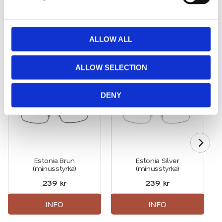
l
Kontakta oss
e
c
t
ALLOW ALL
Relaterade produkter
i
o
ALLOW SELECTION
n
Lägg till i favoriter
Lägg till
DENY
Estonia Brun
Estonia Silver
(minusstyrka)
(minusstyrka)
239
kr
239
kr
INFO
INFO