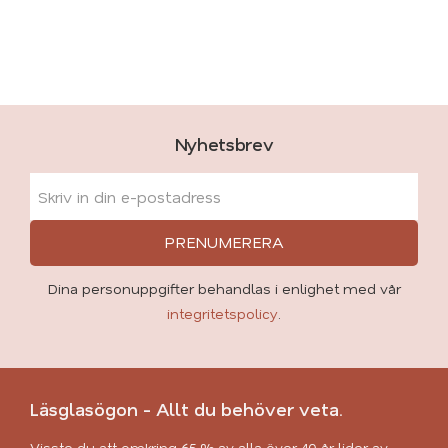
Nyhetsbrev
PRENUMERERA
Dina personuppgifter behandlas i enlighet med vår
integritetspolicy
.
Läsglasögon - Allt du behöver veta.
Visste du att omkring 65 % av alla över 40 år lider av