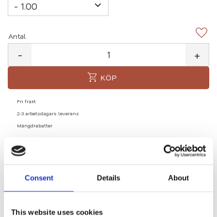
Antal
Lägg 
-
+
KÖP
Fri frakt
2-3 arbetsdagars leverans
Mängdrabatter
Lagerstatus
30 st i lager
Artikelnr
4300-10-bla
Consent
Details
About
Estonia - blå
This website uses cookies