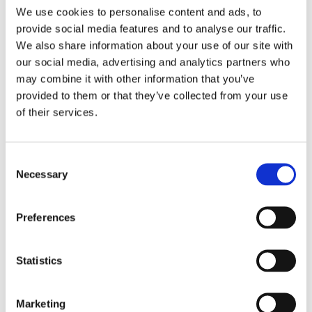
putsduk.
We use cookies to personalise content and ads, to
provide social media features and to analyse our traffic.
torlek
Mått i mm
We also share information about your use of our site with
Totalbredd
139
our social media, advertising and analytics partners who
may combine it with other information that you’ve
Linsbred
55
provided to them or that they’ve collected from your use
Linshöjd
28
of their services.
Skalmlängd
140
Vikt
22 gram
C
Necessary
o
Vikt inkl. fodral
41 gram
n
s
Klicka här för att se hur vi mäter läsglasögonen....
Preferences
e
Se hela vårt utbud av
läsglasögon
.
n
t
Statistics
Kontakta oss
S
e
Marketing
Kontakta oss här
l