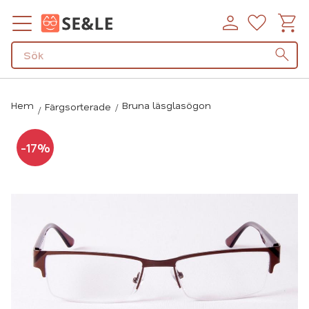
Kundv
Favorit
Meny
Hem
Bruna läsglasögon
Färgsorterade
17
%