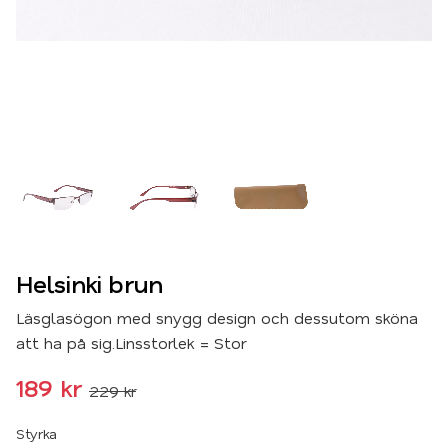
Helsinki brun
Läsglasögon med snygg design och dessutom sköna
att ha på sig.Linsstorlek = Stor
Nedsatt pris:
189
kr
229
kr
Ordinarie pris:
Styrka