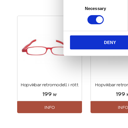
C
Necessary
o
n
s
Lägg till i favoriter
e
n
DENY
t
S
e
l
e
c
Hopvikbar retromodell i rött
Hopvikbar retrom
t
i
199
199
kr
k
o
n
INFO
INF