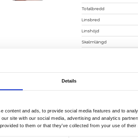
Totalbredd
Linsbred
Linshöjd
Skalmlängd
Vikt
Vikt inkl. fodral
Klicka här för att se hur
Details
Se hela vårt utbud av
l
e content and ads, to provide social media features and to analy
Kontakta oss
 our site with our social media, advertising and analytics partn
 provided to them or that they’ve collected from your use of their