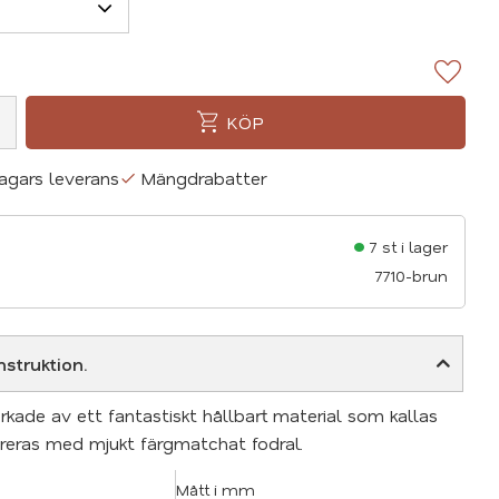
Lägg ti
KÖP
agars leverans
Mängdrabatter
7 st i lager
7710-brun
struktion.
rkade av ett fantastiskt hållbart material som kallas
eras med mjukt färgmatchat fodral.
Mått i mm