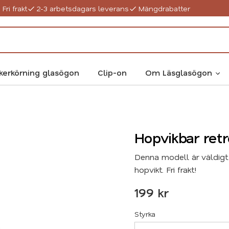
Fri frakt
2-3 arbetsdagars leverans
Mängdrabatter
kerkörning glasögon
Clip-on
Om Läsglasögon
Hopvikbar ret
Denna modell är väldigt
hopvikt. Fri frakt!
199
kr
Styrka