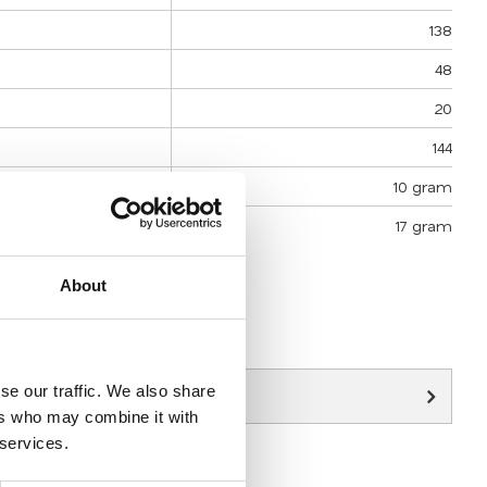
138
48
20
144
10 gram
17 gram
 vi mäter läsglasögonen....
About
äsglasögon
.
se our traffic. We also share
ers who may combine it with
 services.