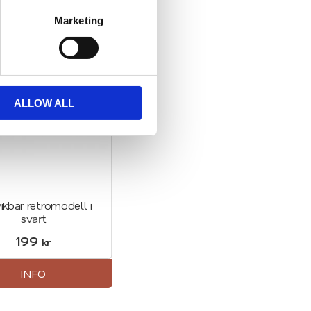
Marketing
ter
Lägg till i favoriter
ALLOW ALL
kbar retromodell i
svart
199
kr
INFO