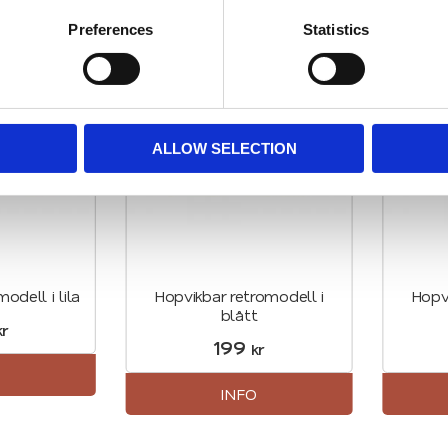
Relaterade produkter
Preferences
Statistics
Lägg till i favoriter
Lägg till i favori
ALLOW SELECTION
odell i lila
Hopvikbar retromodell i
Hopvi
blått
r
199
kr
O
INFO