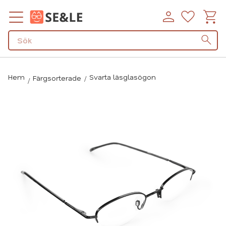
Kundv
Favorit
Meny
Hem
Svarta läsglasögon
Färgsorterade