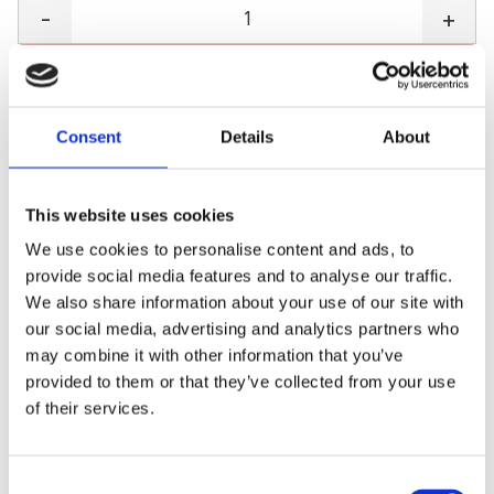
-
+
KÖP
Fri frakt
Consent
Details
About
2-3 arbetsdagars leverans
Mängdrabatter
This website uses cookies
Lagerstatus
13 st i lager
We use cookies to personalise content and ads, to
Artikelnr
1510-svart
provide social media features and to analyse our traffic.
We also share information about your use of our site with
our social media, advertising and analytics partners who
Levereras med halvgenomskinligt plastfodral (Inkluderat i
may combine it with other information that you’ve
vikten) och putsduk.
provided to them or that they’ve collected from your use
of their services.
Storlek
Mått i mm
C