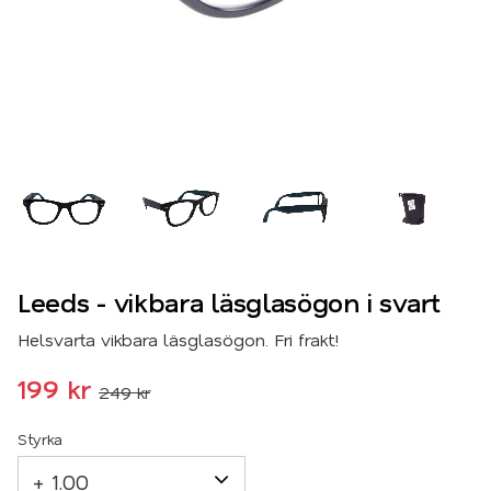
Leeds - vikbara läsglasögon i svart
Helsvarta vikbara läsglasögon. Fri frakt!
Nedsatt pris:
199
kr
249
kr
Ordinarie pris:
Styrka