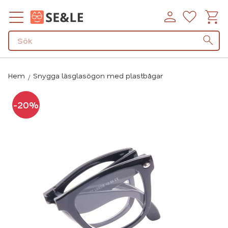
Kundv
Favorit
Meny
Hem
Snygga läsglasögon med plastbågar
20
%