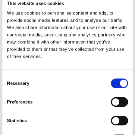
Praktiska läsglasögon i traditionellt svart. Glasögonen
This website uses cookies
tar liten plats när dom är ihopvikta och skyddas av
We use cookies to personalise content and ads, to
det medföljande fodralet (och putsduk).
provide social media features and to analyse our traffic.
We also share information about your use of our site with
our social media, advertising and analytics partners who
Storlek
Mått i mm
may combine it with other information that you’ve
provided to them or that they’ve collected from your use
Totalbredd
140
of their services.
Linsbred
50
Linshöjd
40
C
Skalmlängd
125
Necessary
o
n
Storlek (ihopvikta) längd*bredd*höjd
63/30/75
s
Preferences
Vikt / Vikt med fodral och putsduk
30 gram / 40 gram
e
n
Klicka här för att se hur vi mäter läsglasögonen....
t
Statistics
S
Se hela vårt utbud av
läsglasögon
.
e