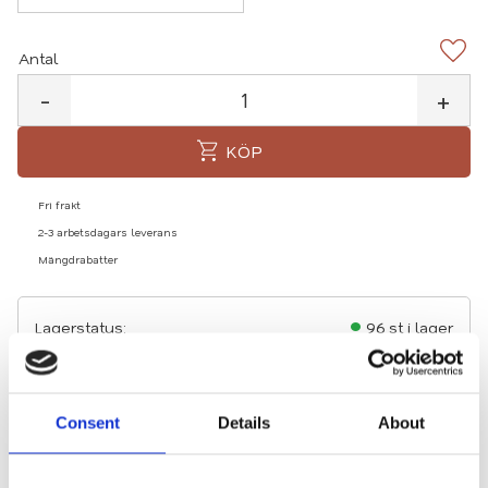
Antal
Lägg 
-
+
KÖP
Fri frakt
2-3 arbetsdagars leverans
Mängdrabatter
Lagerstatus
96 st i lager
Artikelnr
0410-svart
Consent
Details
About
Ihopvikbara läsglasögon i blankt svart