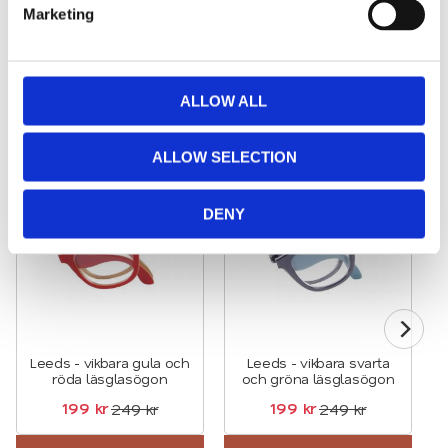
Marketing
l
e
Kontakta oss
c
t
ALLOW ALL
i
Relaterade produkter
o
ALLOW SELECTION
n
20
%
20
%
Lägg till i favoriter
Lägg till
DENY
Leeds - vikbara gula och
Leeds - vikbara svarta
röda läsglasögon
och gröna läsglasögon
199
kr
199
kr
249
kr
249
kr