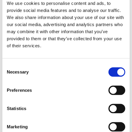
We use cookies to personalise content and ads, to
Storlek
Mått i mm
provide social media features and to analyse our traffic.
We also share information about your use of our site with
Totalbredd
141
our social media, advertising and analytics partners who
Linsbred
52
may combine it with other information that you’ve
provided to them or that they’ve collected from your use
Linshöjd
36
of their services.
Skalmlängd
148
Vikt
32 gram
C
Necessary
Vikt inkl. fodral
45 gram
o
n
s
Klicka här för att se hur vi mäter läsglasögonen....
Preferences
e
Se hela vårt utbud av
läsglasögon
.
n
t
Statistics
Kontakta oss
S
e
Kontakta oss här
Marketing
l