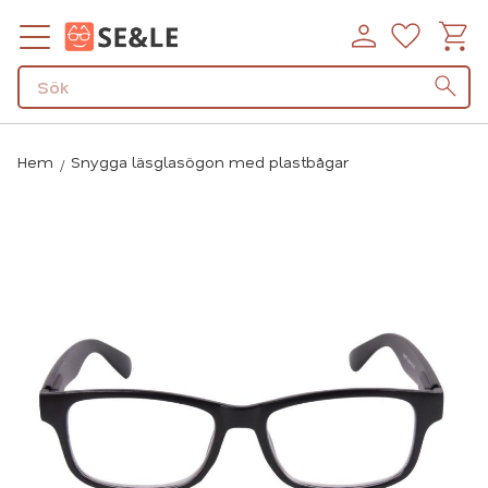
Kundv
Favorit
Meny
Hem
Snygga läsglasögon med plastbågar