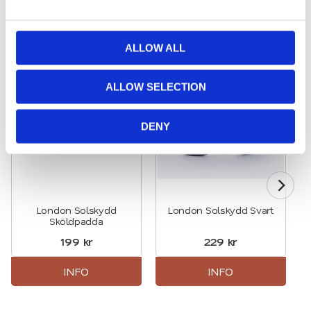
e
c
t
Relaterade produkter
ALLOW ALL
i
o
ALLOW SELECTION
Lägg till i favoriter
Lägg till
n
DENY
London Solskydd
London Solskydd Svart
Sköldpadda
199
kr
229
kr
INFO
INFO