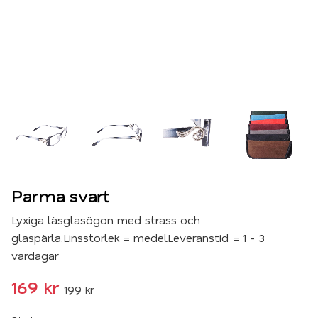
Parma svart
Lyxiga läsglasögon med strass och
glaspärla.Linsstorlek = medelLeveranstid = 1 - 3
vardagar
Nedsatt pris:
169
kr
199
kr
Ordinarie pris: