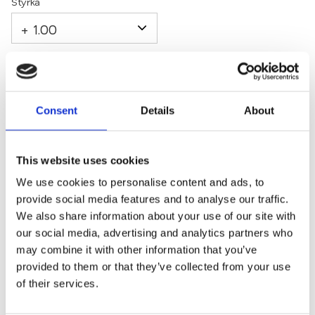
Styrka
Antal
Lägg 
-
+
Consent
Details
About
KÖP
This website uses cookies
Fri frakt
We use cookies to personalise content and ads, to
2-3 arbetsdagars leverans
provide social media features and to analyse our traffic.
Mängdrabatter
We also share information about your use of our site with
our social media, advertising and analytics partners who
Lagerstatus
25 st i lager
may combine it with other information that you’ve
Artikelnr
0210-svart
provided to them or that they’ve collected from your use
of their services.
Levereras med mjukt fodral i matchande färg och en