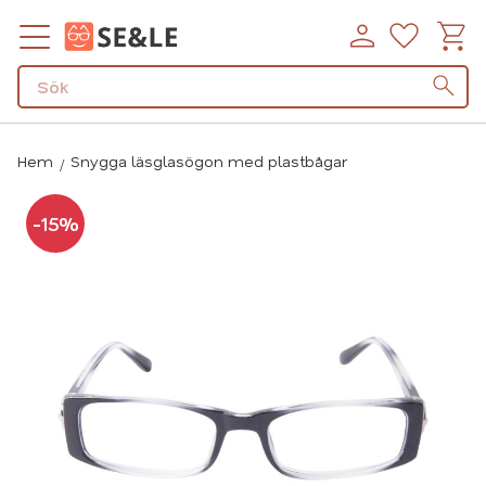
Kundv
Favorit
Meny
Hem
Snygga läsglasögon med plastbågar
15
%