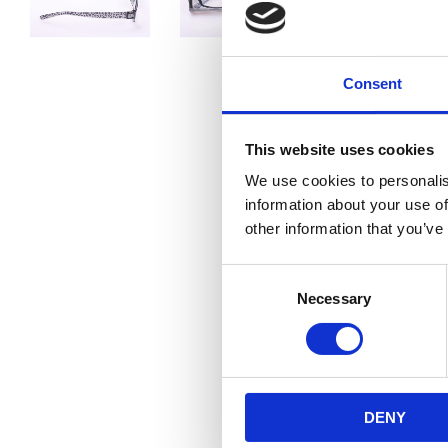
Consent
This website uses cookies
We use cookies to personalis
information about your use of
other information that you’ve
C
Necessary
o
n
s
e
n
DENY
t
S