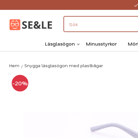
Läsglasögon
Minusstyrkor
Mör
Hem
Snygga läsglasögon med plastbågar
20
%