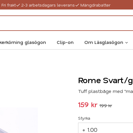
Fri frakt
2-3 arbetsdagars leverans
Mängdrabatter
kerkörning glasögon
Clip-on
Om Läsglasögon
Rome Svart/g
Tuff plastbåge med "mar
Nedsatt pris:
159
kr
199
kr
Ordinarie pris:
Styrka