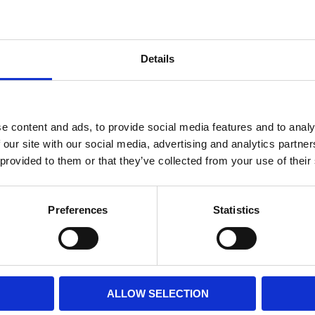
139
Linsbredd
49
Details
Linshöjd
24
Skalmlängd
e content and ads, to provide social media features and to analy
142
 our site with our social media, advertising and analytics partn
 provided to them or that they’ve collected from your use of their
Klicka här för att se hur
Preferences
Statistics
ALLOW SELECTION
Kontakta oss