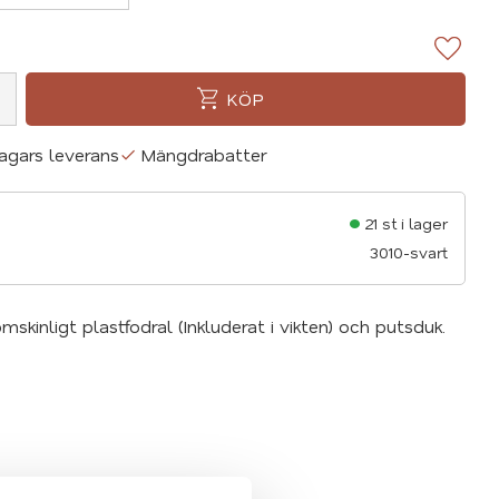
Lägg ti
KÖP
agars leverans
Mängdrabatter
21 st i lager
3010-svart
kinligt plastfodral (Inkluderat i vikten) och putsduk.