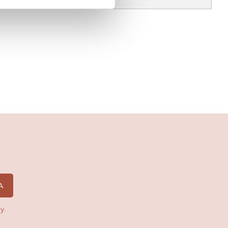
A
cy
.