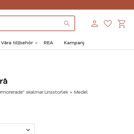
Kundva
Favoriter
Våra tillbehör
REA
Kampanj
rå
morerade" skalmar.Linsstorlek = Medel