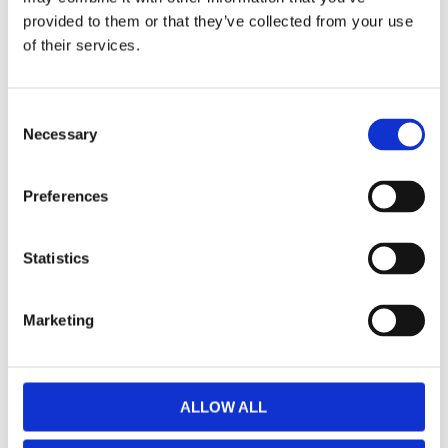
Grå solglasögon, som är en perfekt blandning
provided to them or that they’ve collected from your use
av pilotbågens ikoniska siluett och den
of their services.
klassiska solglasögonens tidlösa elegans.
Grå läsglasögon med solskydd. Santorini kombinerar
C
retro och modern stil på ett unik sätt. Perfekta att stå
Necessary
o
emot solens strålar och förhöja din stil, oavsett
n
tillfälle. Glasögonen levereras utan fodral och
s
Preferences
putsduk.
e
n
t
Statistics
Storlek
Mått i mm
S
e
Totalbredd
140
Marketing
l
Linsbred
55
e
c
Linshöjd
50
t
ALLOW ALL
Skalmlängd
150
i