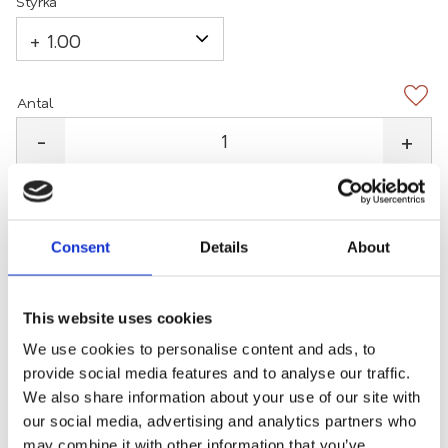
Styrka
Antal
Lägg 
-
+
KÖP
Fri frakt
Consent
Details
About
2-3 arbetsdagars leverans
Mängdrabatter
This website uses cookies
Lagerstatus
23 st i lager
We use cookies to personalise content and ads, to
provide social media features and to analyse our traffic.
Artikelnr
S8210-gra
We also share information about your use of our site with
our social media, advertising and analytics partners who
may combine it with other information that you’ve