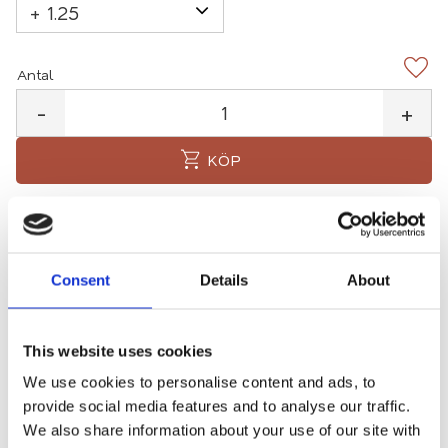
Antal
Lägg 
-
+
KÖP
Fri frakt
2-3 arbetsdagars leverans
Mängdrabatter
Consent
Details
About
Lagerstatus
26 st i lager
Artikelnr
2710svart
This website uses cookies
We use cookies to personalise content and ads, to
provide social media features and to analyse our traffic.
Levereras med halvgenomskinligt plastfodral
We also share information about your use of our site with
(Inkluderat i vikten) och putsduk.