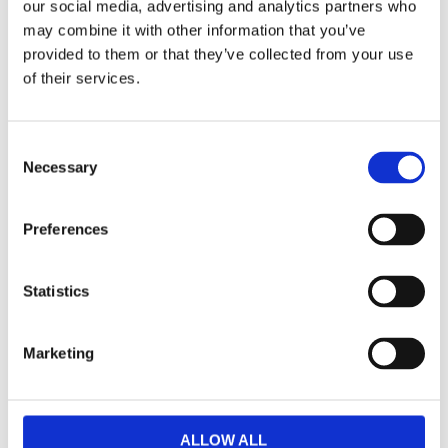
our social media, advertising and analytics partners who
may combine it with other information that you’ve
provided to them or that they’ve collected from your use
of their services.
Storlek
Mått i mm
Totalbredd
C
135
Necessary
o
n
Linsbredd
52
s
Preferences
e
Linshöjd
n
26
t
Statistics
S
Skalmlängd
142
e
Marketing
l
Klicka här för att se hur vi mäter läsglasögonen....
e
c
t
ALLOW ALL