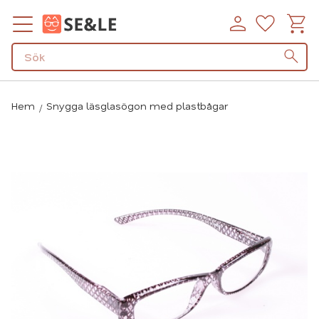
Kundv
Favorit
Meny
Hem
Snygga läsglasögon med plastbågar