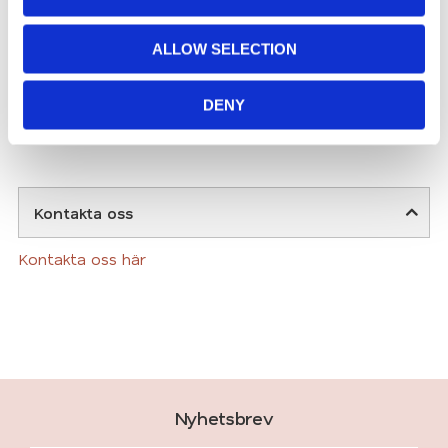
i
o
ALLOW SELECTION
n
DENY
Kontakta oss
Kontakta oss här
Nyhetsbrev