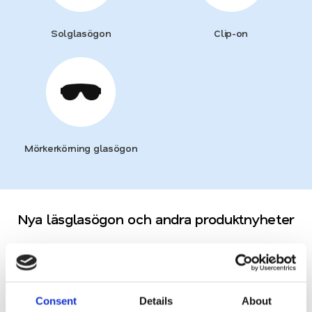
Solglasögon
Clip-on
Mörkerkörning glasögon
Nya läsglasögon och andra produktnyheter
NYHET
NYHET
Lägg till i favoriter
Lägg till
Consent
Details
About