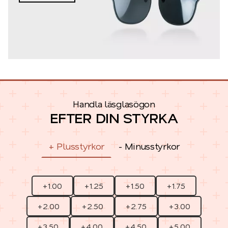
Handla läsglasögon
EFTER DIN STYRKA
+ Plusstyrkor
- Minusstyrkor
+1.00
+1.25
+1.50
+1.75
+2.00
+2.50
+2.75
+3.00
+3.50
+4.00
+4.50
+5.00