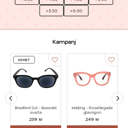
+5.50
+6.00
Kampanj
NYHET
Lägg till i favoriter
Lägg till
Bradford Sol - klassiskt
Malling - Rosafärgade
svarta
glasögon
259
kr
249
kr