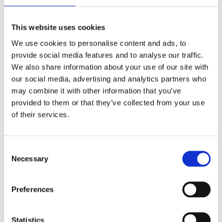
This website uses cookies
We use cookies to personalise content and ads, to
Kyoto - Lätta och
Kyoto - Lätta och
provide social media features and to analyse our traffic.
stilrena läsglasögon i
stilrena läsglasögon i
modern rund design
modern rund design
We also share information about your use of our site with
259
kr
259
kr
our social media, advertising and analytics partners who
INFO
INFO
may combine it with other information that you’ve
provided to them or that they’ve collected from your use
of their services.
C
Necessary
o
n
s
Preferences
e
n
t
Statistics