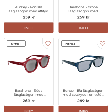
Audrey - Ikoniska
Barahona - Gröna
läsglasögon med attityd i
läsglasögon med
Rosa
solskydd
259
kr
269
kr
INFO
INFO
NYHET
NYHET
Lägg till i favoriter
Lägg t
Barahona - Röda
Bonao - Blå läsglasögon
läsglasögon med
med solskydd i en tidlös,
solskydd
rektangulär design.
269
kr
269
kr
INFO
INFO