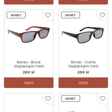
NYHET
NYHET
Lägg till i favoriter
Lägg t
Bonao - Bruna
Bonao - Svarta
läsglasögon med
läsglasögon med
solskydd i en tidlös,
solskydd i en tidlös,
269
kr
269
kr
rektangulär design.
rektangulär design.
INFO
INFO
NYHET
Lägg till i favoriter
Lägg t