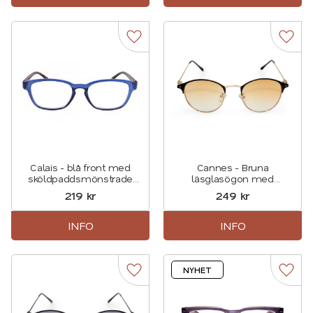
Lägg till i favoriter
Lägg t
Calais - blå front med
Cannes - Bruna
sköldpaddsmönstrade
läsglasögon med
skalmar
solskydd
219
kr
249
kr
INFO
INFO
NYHET
Lägg till i favoriter
Lägg t