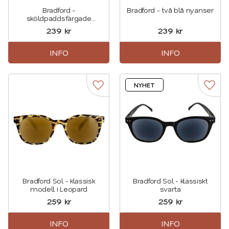
Bradford -
Bradford - två blå nyanser
sköldpaddsfärgade
läsglasögon
239
kr
239
kr
INFO
INFO
NYHET
Lägg till i favoriter
Lägg t
Bradford Sol - klassisk
Bradford Sol - klassiskt
modell i Leopard
svarta
259
kr
259
kr
INFO
INFO