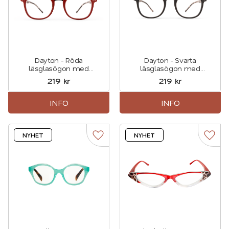
Dayton - Röda
Dayton - Svarta
läsglasögon med
läsglasögon med
sköldpaddsmönstrade
sköldpaddsmönstrade
219
kr
219
kr
skalmar
skalmar
INFO
INFO
NYHET
NYHET
Lägg till i favoriter
Lägg t