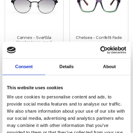
Cannes - Svartlila
Chelsea - Confetti Fade
läsglasögon med
solskydd
249
kr
259
kr
INFO
INFO
Consent
Details
About
Lägg till i favoriter
Lägg t
This website uses cookies
We use cookies to personalise content and ads, to
provide social media features and to analyse our traffic.
We also share information about your use of our site with
our social media, advertising and analytics partners who
may combine it with other information that you’ve
provided to them or that they’ve collected from your use