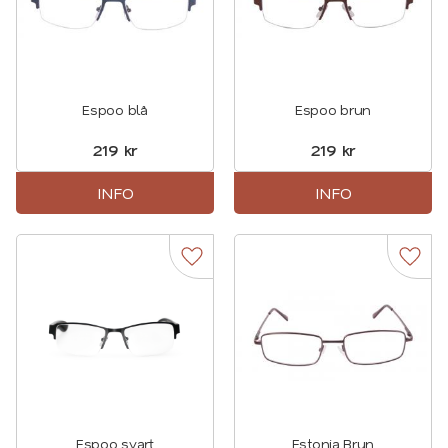
Espoo blå
Espoo brun
219
kr
219
kr
INFO
INFO
Lägg till i favoriter
Lägg t
Espoo svart
Estonia Brun