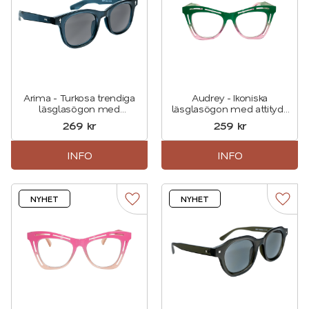
Arima - Turkosa trendiga
Audrey - Ikoniska
läsglasögon med
läsglasögon med attityd i
solskydd i en markerad
Grönt
269
kr
259
kr
rund design
INFO
INFO
NYHET
NYHET
Lägg till i favoriter
Lägg t