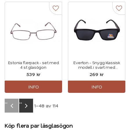
Lägg till i favoriter
Lägg t
Estonia flerpack - set med
Everton - Snygg klassisk
4 st glasögon
modell i svart med
solskydd
539
kr
269
kr
INFO
INFO
«
»
1–
48
av
114
Köp flera par läsglasögon