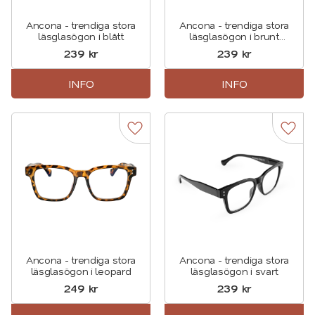
Ancona - trendiga stora
Ancona - trendiga stora
läsglasögon i blått
läsglasögon i brunt
sköldpaddsmönster
239
kr
239
kr
INFO
INFO
Lägg till i favoriter
Lägg t
Ancona - trendiga stora
Ancona - trendiga stora
läsglasögon i leopard
läsglasögon i svart
249
kr
239
kr