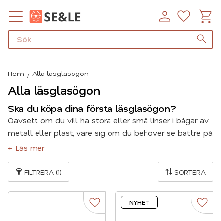
Kundv
Favorit
Meny
Hem
Alla läsglasögon
Alla läsglasögon
Ska du köpa dina första läsglasögon?
Oavsett om du vill ha stora eller små linser i bågar av
metall eller plast, vare sig om du behöver se bättre på
långt eller kort avstånd så har vi ett brett sortiment
+ Läs mer
att välja ifrån, med något för alla.
FILTRERA
1
SORTERA
Här kan du få lite tips om hur du väljer läsglasögon.
NYHET
Lägg till i favoriter
Lägg t