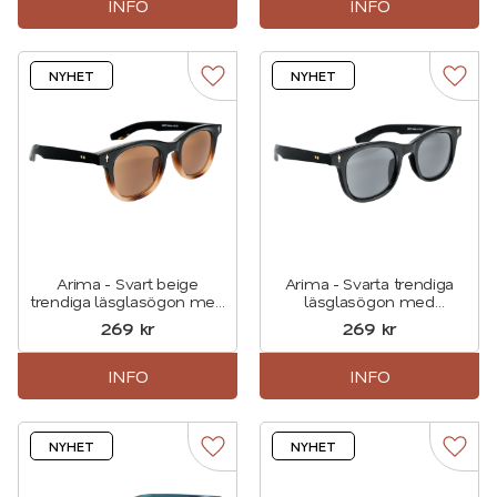
INFO
INFO
NYHET
NYHET
Lägg till i favoriter
Lägg t
Arima - Svart beige
Arima - Svarta trendiga
trendiga läsglasögon med
läsglasögon med
solskydd i en markerad
solskydd i en markerad
269
kr
269
kr
rund design
rund design
INFO
INFO
NYHET
NYHET
Lägg till i favoriter
Lägg t