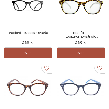
Bradford - klassiskt svarta
Bradford -
leopardmönstrade
läsglasögon
239
kr
239
kr
INFO
INFO
Lägg till i favoriter
Lägg t