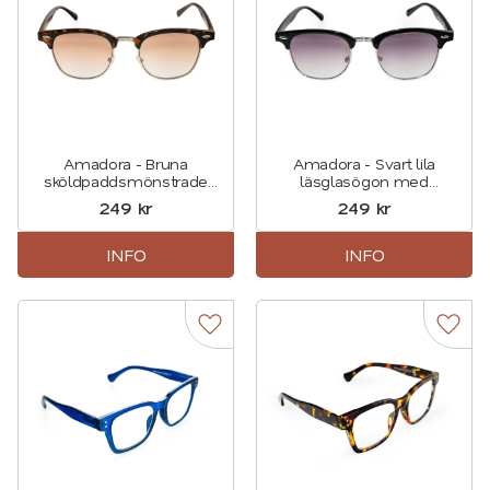
Amadora - Bruna
Amadora - Svart lila
sköldpaddsmönstrade
läsglasögon med
läsglasögon med
solskydd
249
kr
249
kr
solskydd
INFO
INFO
Lägg till i favoriter
Lägg t