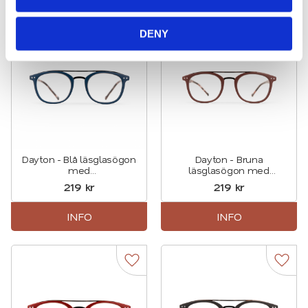
n
DENY
Lägg till i favoriter
Lägg t
Dayton - Blå läsglasögon
Dayton - Bruna
med
läsglasögon med
sköldpaddsmönstrade
sköldpaddsmönstrade
219
kr
219
kr
skalmar
skalmar
INFO
INFO
Lägg till i favoriter
Lägg t