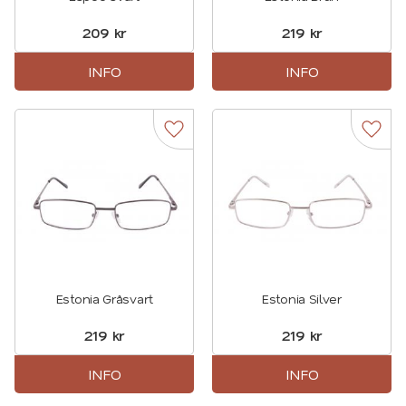
209
kr
219
kr
INFO
INFO
Lägg till i favoriter
Lägg t
Estonia Gråsvart
Estonia Silver
219
kr
219
kr
INFO
INFO