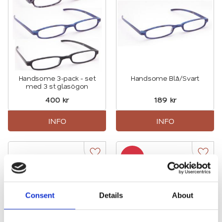
Handsome 3-pack - set
Handsome Blå/Svart
med 3 st glasögon
400
kr
189
kr
INFO
INFO
5
%
Lägg till i favoriter
Lägg t
Consent
Details
About