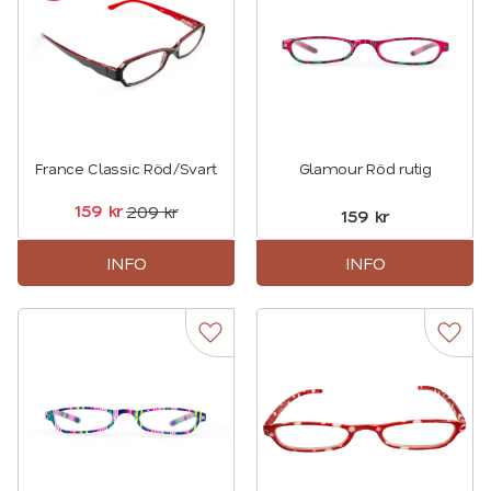
France Classic Röd/Svart
Glamour Röd rutig
159
kr
209
kr
159
kr
INFO
INFO
Lägg till i favoriter
Lägg t