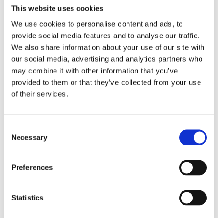
This website uses cookies
Handsome Grå/Svart
Handsome Svart
We use cookies to personalise content and ads, to
provide social media features and to analyse our traffic.
179
kr
189
kr
189
kr
We also share information about your use of our site with
our social media, advertising and analytics partners who
INFO
INFO
may combine it with other information that you’ve
provided to them or that they’ve collected from your use
of their services.
Lägg till i favoriter
Lägg t
C
Necessary
o
n
s
Preferences
e
n
Iceland classic retro
Iceland classic retro Röd
Nougatbrun
t
Statistics
209
kr
209
kr
S