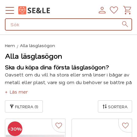
Kundv
Favorit
Meny
Hem
Alla läsglasögon
Alla läsglasögon
Ska du köpa dina första läsglasögon?
Oavsett om du vill ha stora eller små linser i bågar av
metall eller plast, vare sig om du behöver se bättre på
långt eller kort avstånd så har vi ett brett sortiment
+ Läs mer
att välja ifrån, med något för alla.
FILTRERA
1
SORTERA
Här kan du få lite tips om hur du väljer läsglasögon.
30
%
Lägg till i favoriter
Lägg t