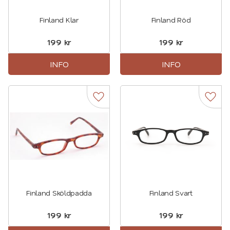
Finland Klar
Finland Röd
199
kr
199
kr
INFO
INFO
Lägg till i favoriter
Lägg t
Finland Sköldpadda
Finland Svart
199
kr
199
kr