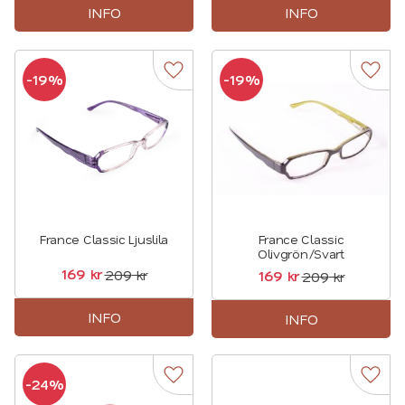
INFO
INFO
19
%
19
%
Lägg till i favoriter
Lägg t
France Classic Ljuslila
France Classic
Olivgrön/Svart
169
kr
209
kr
169
kr
209
kr
INFO
INFO
24
%
Lägg till i favoriter
Lägg t