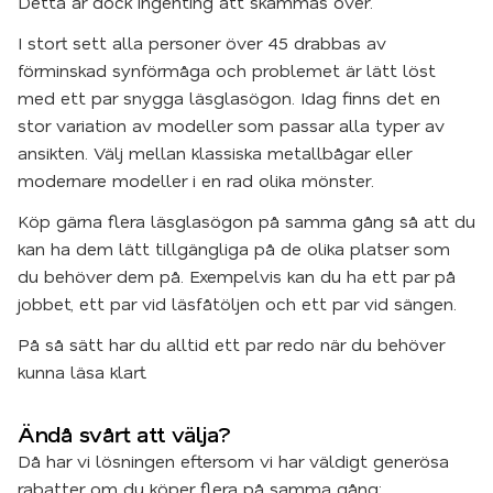
Detta är dock ingenting att skämmas över.
I stort sett alla personer över 45 drabbas av
förminskad synförmåga och problemet är lätt löst
med ett par snygga läsglasögon. Idag finns det en
stor variation av modeller som passar alla typer av
ansikten. Välj mellan klassiska metallbågar eller
modernare modeller i en rad olika mönster.
Köp gärna flera läsglasögon på samma gång så att du
kan ha dem lätt tillgängliga på de olika platser som
du behöver dem på. Exempelvis kan du ha ett par på
jobbet, ett par vid läsfåtöljen och ett par vid sängen.
På så sätt har du alltid ett par redo när du behöver
kunna läsa klart.
Ändå svårt att välja?
Då har vi lösningen eftersom vi har väldigt generösa
rabatter om du köper flera på samma gång: