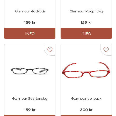
Glamour Röd/blå
Glamour Rödprickig
159
kr
159
kr
INFO
INFO
Lägg till i favoriter
Lägg t
Glamour Svartprickig
Glamour tre-pack
159
kr
300
kr