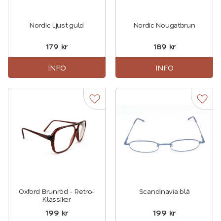
Nordic Ljust guld
Nordic Nougatbrun
179
kr
189
kr
INFO
INFO
Lägg till i favoriter
Lägg t
Oxford Brunröd - Retro-
Scandinavia blå
Klassiker
199
kr
199
kr