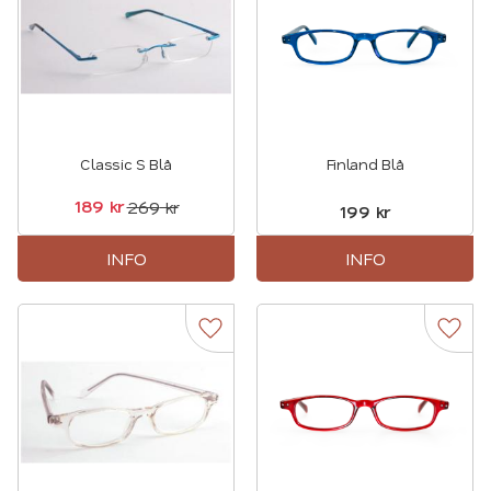
Classic S Blå
Finland Blå
189
kr
269
kr
199
kr
INFO
INFO
Lägg till i favoriter
Lägg t